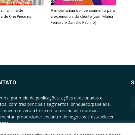
ganha linha de
A importância do licenciamento para
is de One Piece na
a experiência do cliente (com Marici
Ferreira e Danielle Paulino)
NTATO
S
mos, por meio de publicações, ações direcionadas e
tos, com três principais segmentos: brinquedo/papelaria,
nciamento e zero a três com a missão de informar,
mentar, proporcionar encontro de negócios e estabelecer
rias.
ATO: +5511994513097 - atendimento@epgrupo.com.br
avegação, nosso site utiliza cookies, de acordo com a nossa