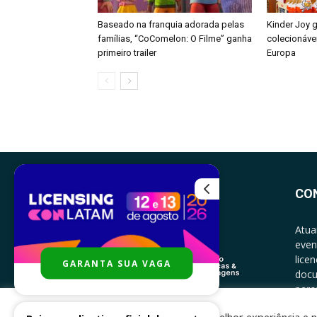
Baseado na franquia adorada pelas
Kinder Joy 
famílias, “CoComelon: O Filme” ganha
colecionáve
primeiro trailer
Europa
CO
Atua
even
lice
GARANTA SUA VAGA
docu
parce
CONT
Para melhor experiência e n