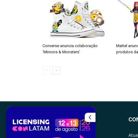
Converse anuncia colaboração
Mattel anun
‘Minions & Monsters’
produtos da
CO
Atua