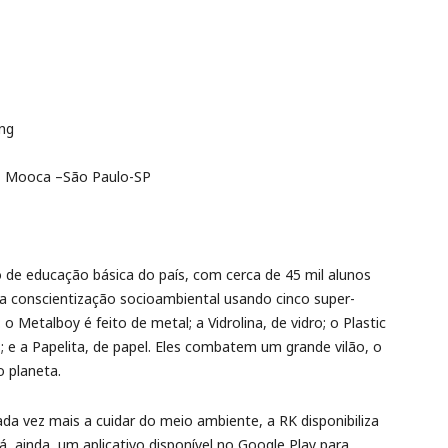
ng
– Mooca –São Paulo-SP
po de educação básica do país, com cerca de 45 mil alunos
 a conscientização socioambiental usando cinco super-
 o Metalboy é feito de metal; a Vidrolina, de vidro; o Plastic
os; e a Papelita, de papel. Eles combatem um grande vilão, o
o planeta.
cada vez mais a cuidar do meio ambiente, a RK disponibiliza
Há, ainda, um aplicativo disponível no Google Play para