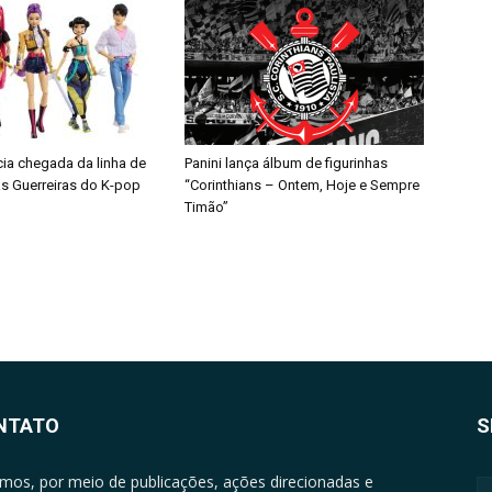
cia chegada da linha de
Panini lança álbum de figurinhas
s Guerreiras do K-pop
“Corinthians – Ontem, Hoje e Sempre
Timão”
NTATO
S
mos, por meio de publicações, ações direcionadas e