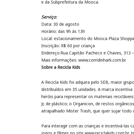
e da Subprefeitura da Mooca.
Serviço:
Data: 30 de agosto
Horário: das 9h às 13h
Local: estacionamento do Mooca Plaza Shoppi
Inscrição: R$ 60 por criança
Endereço:Rua Capitão Pacheco e Chaves, 313 
Mais informações: www.corridinhark.com.br.
Sobre a Recicla Kids
A Recicla Kids foi adquira pelo SEB, maior gru
distribuídos em 35 unidades. A marca incentiva
heróis para representar os materiais recicláveis:
Jr, de plástico; o Organicon, de restos orgânic
atrapalhado Mister Trash, que quer sujar todo 
Para interagir com as crianças e incentivá-las 
jogos e filmes no site www.reciclakids.com.br. 