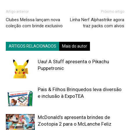
Artigo anterior
Próximo artigo
Clubes Melissa lançam nova
Linha Nerf Alphastrike agora
coleção com brinde exclusivo
traz packs com alvos
ARTIGOS RELACIONADOS
Mais do autor
Uau! A Stuff apresenta o Pikachu
Puppetronic
Pais & Filhos Brinquedos leva diversão
e inclusão à ExpoTEA
McDonald’s apresenta brindes de
Zootopia 2 para o McLanche Feliz