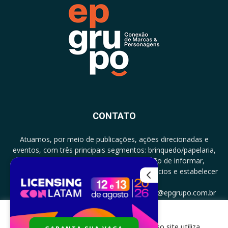
CONTATO
Atuamos, por meio de publicações, ações direcionadas e
eventos, com três principais segmentos: brinquedo/papelaria,
licenciamento e zero a três com a missão de informar,
documentar, proporcionar encontro de negócios e estabelecer
parcerias.
CONTATO: +5511994513097 - atendimento@epgrupo.com.br
Para melhor experiência e navegação, nosso site utiliza