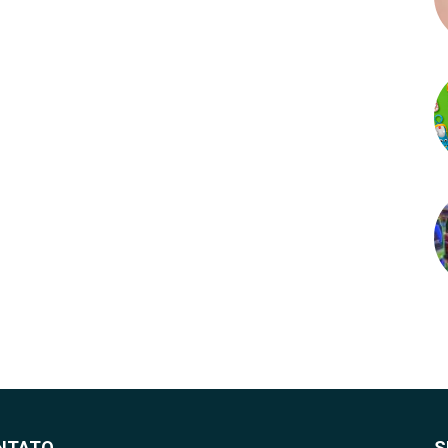
NTATO
S