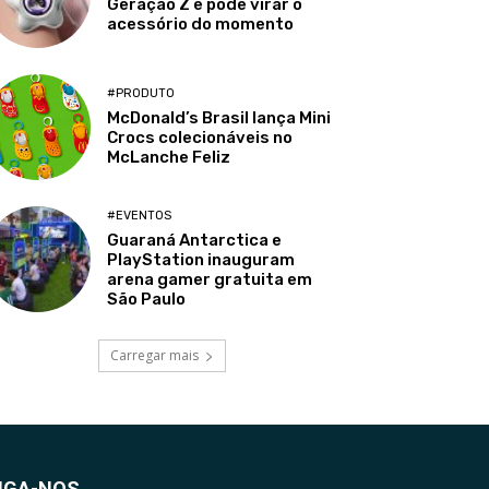
Geração Z e pode virar o
acessório do momento
#PRODUTO
McDonald’s Brasil lança Mini
Crocs colecionáveis no
McLanche Feliz
#EVENTOS
Guaraná Antarctica e
PlayStation inauguram
arena gamer gratuita em
São Paulo
Carregar mais
IGA-NOS