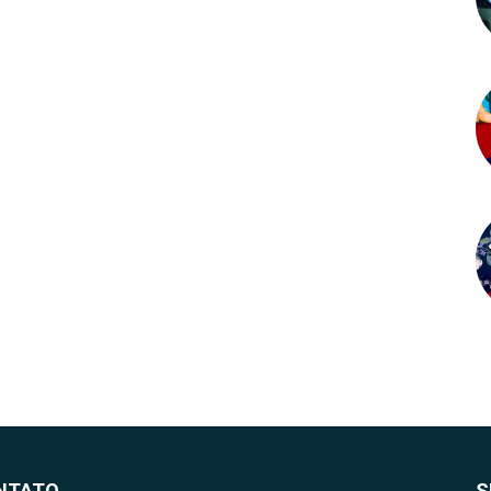
NTATO
S