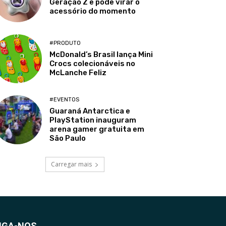
Geração Z e pode virar o
acessório do momento
#PRODUTO
McDonald’s Brasil lança Mini
Crocs colecionáveis no
McLanche Feliz
#EVENTOS
Guaraná Antarctica e
PlayStation inauguram
arena gamer gratuita em
São Paulo
Carregar mais
IGA-NOS