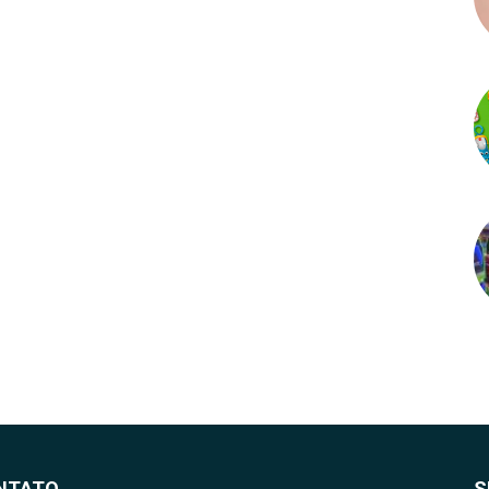
NTATO
S