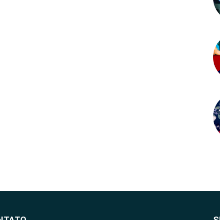
NTATO
S