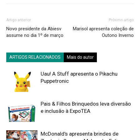
Artigo anterior
Próximo artigo
Novo presidente da Abiesv
Marisol apresenta coleção de
assume no dia 1º de março
Outono Inverno
ARTIGOS RELACIONADOS
Mais do autor
Uau! A Stuff apresenta o Pikachu
Puppetronic
Pais & Filhos Brinquedos leva diversão
e inclusão à ExpoTEA
McDonald’s apresenta brindes de