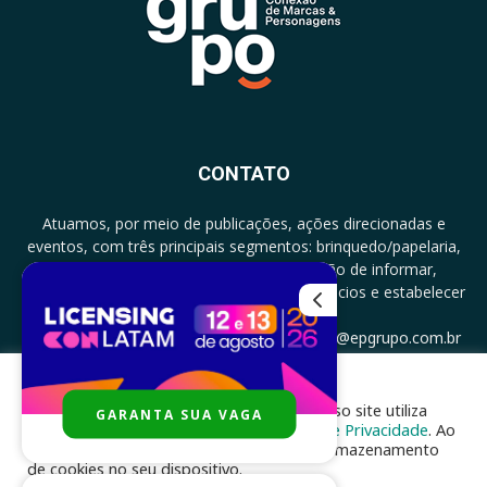
CONTATO
Atuamos, por meio de publicações, ações direcionadas e
eventos, com três principais segmentos: brinquedo/papelaria,
licenciamento e zero a três com a missão de informar,
documentar, proporcionar encontro de negócios e estabelecer
parcerias.
CONTATO: +5511994513097 - atendimento@epgrupo.com.br
Para melhor experiência e navegação, nosso site utiliza
GARANTA SUA VAGA
SIGA-NOS
cookies, de acordo com a nossa
Política de Privacidade
. Ao
clicar em “aceito”, você concorda com o armazenamento
de cookies no seu dispositivo.