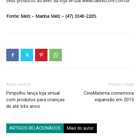
seus produtos através da loja virtual www.fakinistore.com.br.
Fonte: Melz – Marina Melz – (47) 3340-2205.
Artigo anterior
Próximo artigo
Pimpolho lança loja virtual
CineMaterna comemora
com produtos para crianças
expansão em 2015
de até três anos
ARTIGOS RELACIONADOS
Mais do autor