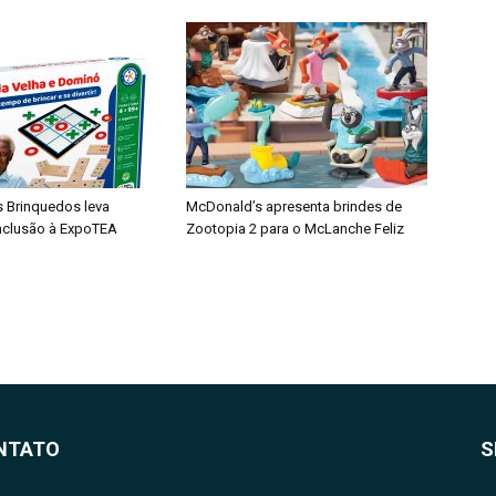
s Brinquedos leva
McDonald’s apresenta brindes de
inclusão à ExpoTEA
Zootopia 2 para o McLanche Feliz
NTATO
S