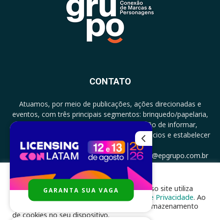
CONTATO
Atuamos, por meio de publicações, ações direcionadas e
eventos, com três principais segmentos: brinquedo/papelaria,
licenciamento e zero a três com a missão de informar,
documentar, proporcionar encontro de negócios e estabelecer
parcerias.
CONTATO: +5511994513097 - atendimento@epgrupo.com.br
Para melhor experiência e navegação, nosso site utiliza
GARANTA SUA VAGA
SIGA-NOS
cookies, de acordo com a nossa
Política de Privacidade
. Ao
clicar em “aceito”, você concorda com o armazenamento
de cookies no seu dispositivo.