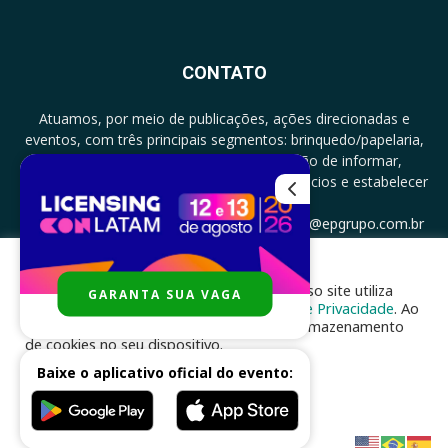
CONTATO
Atuamos, por meio de publicações, ações direcionadas e
eventos, com três principais segmentos: brinquedo/papelaria,
licenciamento e zero a três com a missão de informar,
documentar, proporcionar encontro de negócios e estabelecer
parcerias.
CONTATO: +5511994513097 - atendimento@epgrupo.com.br
Para melhor experiência e navegação, nosso site utiliza
GARANTA SUA VAGA
SIGA-NOS
cookies, de acordo com a nossa
Política de Privacidade
. Ao
clicar em “aceito”, você concorda com o armazenamento
de cookies no seu dispositivo.
Baixe o aplicativo oficial do evento:
ACEITAR
Desenvolvido por
nhsinfo.com.br