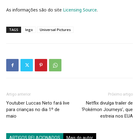
As informações são do site
Licensing Source
.
TAGS
lego
Universal Pictures
Artigo anterior
Próximo artigo
Youtuber Luccas Neto fará live
Netflix divulga trailer de
para crianças no dia 1º de
‘Pokémon Journeys’, que
maio
estreia nos EUA
ARTIGOS RELACIONADOS
Mais do autor