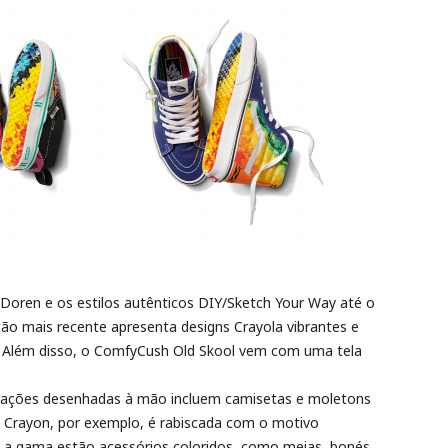
 Doren e os estilos autênticos DIY/Sketch Your Way até o
ção mais recente apresenta designs Crayola vibrantes e
s. Além disso, o ComfyCush Old Skool vem com uma tela
trações desenhadas à mão incluem camisetas e moletons
a Crayon, por exemplo, é rabiscada com o motivo
a gama estão acessórios coloridos, como meias, bonés,