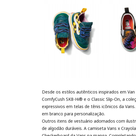
Desde os estilos autênticos inspirados em Van
ComfyCush SK8-Hi® e o Classic Slip-On, a cole
expressivos em telas de tênis icônicos da Van
em branco para personalização.
Outros itens de vestuário adornados com ilus
de algodão duráveis. A camiseta Vans x Crayol
Checkerboard da Vans na manga. Completando 