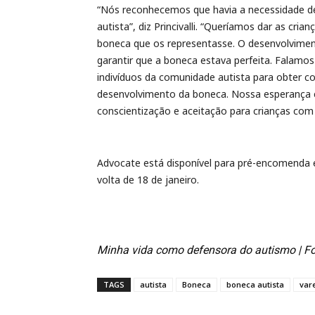
“Nós reconhecemos que havia a necessidade 
autista”, diz Princivalli. “Queríamos dar as cr
boneca que os representasse. O desenvolvimen
garantir que a boneca estava perfeita. Falam
indivíduos da comunidade autista para obter co
desenvolvimento da boneca. Nossa esperança é
conscientização e aceitação para crianças com
Advocate está disponível para pré-encomend
volta de 18 de janeiro.
Minha vida como defensora do autismo | Fo
TAGS
autista
Boneca
boneca autista
var