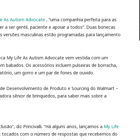
fe As Autism Advocate
, “uma companhia perfeita para as
r a ser gentil, paciente e apoiar a todos”. Duas bonecas
 as versões masculinas estão programadas para lançamento
oneca My Life As Autism Advocate vem vestida com um
om babados. Os acessórios incluem pulseiras de borracha,
atório, um gorro e um par de fones de ouvido.
 de Desenvolvimento de Produto e Sourcing do Walmart –
adora sênior de brinquedos, para saber mais sobre a
são”, diz Princivalli. “Há alguns anos, lançamos a
My Life
s tocados com o número de respostas que recebemos do