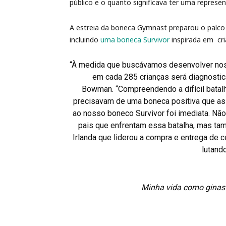
público e o quanto significava ter uma represe
A estreia da boneca Gymnast preparou o palco
incluindo
uma boneca Survivor
inspirada em cri
“À medida que buscávamos desenvolver no
em cada 285 crianças será diagnostic
Bowman. “Compreendendo a difícil batal
precisavam de uma boneca positiva que as 
ao nosso boneco Survivor foi imediata. N
pais que enfrentam essa batalha, mas t
Irlanda que liderou a compra e entrega de 
lutando
Minha vida como ginast