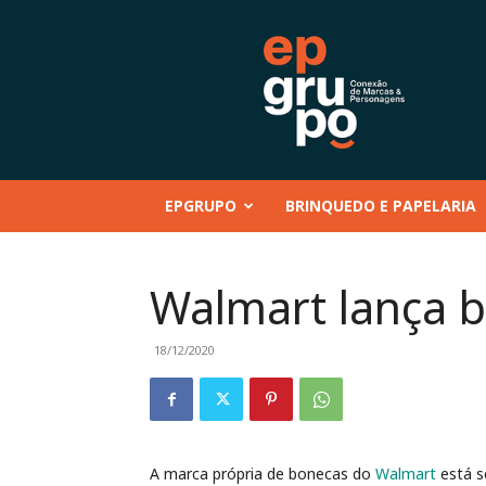
EP
GRUPO
|
Conteúdo
–
Mentoria
–
EPGRUPO
BRINQUEDO E PAPELARIA
Eventos
–
Marcas
e
Walmart lança b
Personagens
–
Brinquedo
18/12/2020
e
Papelaria
A marca própria de bonecas do
Walmart
está s