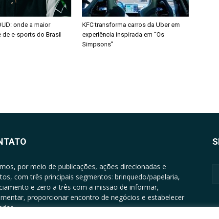
OUD: onde a maior
KFC transforma carros da Uber em
de e-sports do Brasil
experiência inspirada em “Os
Simpsons”
NTATO
S
mos, por meio de publicações, ações direcionadas e
tos, com três principais segmentos: brinquedo/papelaria,
nciamento e zero a três com a missão de informar,
mentar, proporcionar encontro de negócios e estabelecer
rias.
ATO: +5511994513097 - atendimento@epgrupo.com.br