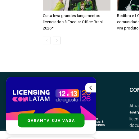
Curta leva grandes lançamentos
Redibra e L
licenciados à Escolar Office Brasil
comunidade 
2026*
vira produto
CO
Atua
even
lice
GARANTA SUA VAGA
docu
parce
CONT