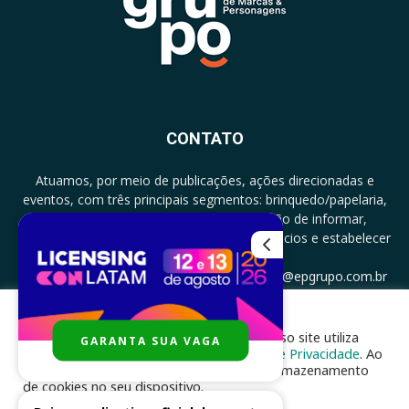
CONTATO
Atuamos, por meio de publicações, ações direcionadas e
eventos, com três principais segmentos: brinquedo/papelaria,
licenciamento e zero a três com a missão de informar,
documentar, proporcionar encontro de negócios e estabelecer
parcerias.
CONTATO: +5511994513097 - atendimento@epgrupo.com.br
Para melhor experiência e navegação, nosso site utiliza
GARANTA SUA VAGA
SIGA-NOS
cookies, de acordo com a nossa
Política de Privacidade
. Ao
clicar em “aceito”, você concorda com o armazenamento
de cookies no seu dispositivo.