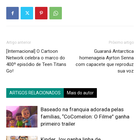
Artigo anterior
Próximo artigo
[Internacional] O Cartoon
Guaraná Antarctica
Network celebra o marco do
homenageia Ayrton Senna
400º episódio de Teen Titans
com capacete que reproduz
Go!
sua voz
ARTIGOS RELACIONADOS
Mais do autor
Baseado na franquia adorada pelas
famílias, “CoComelon: O Filme” ganha
primeiro trailer
Kinder Joy ganha linha de