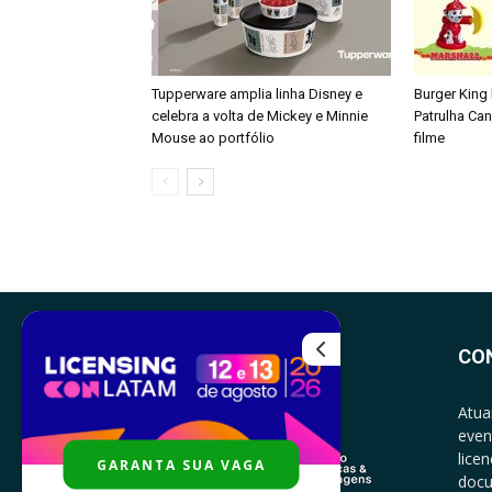
Tupperware amplia linha Disney e
Burger King
celebra a volta de Mickey e Minnie
Patrulha Ca
Mouse ao portfólio
filme
CO
Atua
even
lice
GARANTA SUA VAGA
docu