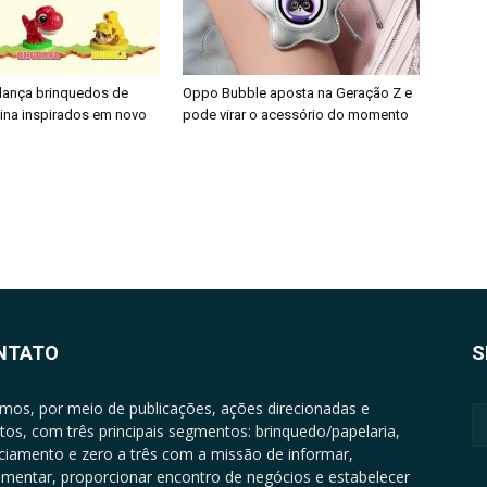
 lança brinquedos de
Oppo Bubble aposta na Geração Z e
nina inspirados em novo
pode virar o acessório do momento
NTATO
S
mos, por meio de publicações, ações direcionadas e
tos, com três principais segmentos: brinquedo/papelaria,
nciamento e zero a três com a missão de informar,
mentar, proporcionar encontro de negócios e estabelecer