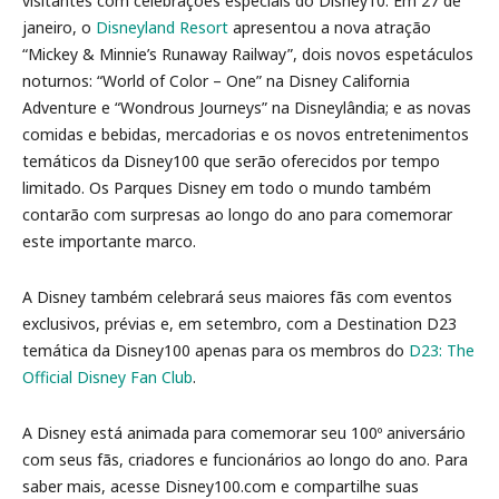
visitantes com celebrações especiais do Disney10. Em 27 de
janeiro, o
Disneyland Resort
apresentou a nova atração
“Mickey & Minnie’s Runaway Railway”, dois novos espetáculos
noturnos: “World of Color – One” na Disney California
Adventure e “Wondrous Journeys” na Disneylândia; e as novas
comidas e bebidas, mercadorias e os novos entretenimentos
temáticos da Disney100 que serão oferecidos por tempo
limitado. Os Parques Disney em todo o mundo também
contarão com surpresas ao longo do ano para comemorar
este importante marco.
A Disney também celebrará seus maiores fãs com eventos
exclusivos, prévias e, em setembro, com a Destination D23
temática da Disney100 apenas para os membros do
D23: The
Official Disney Fan Club
.
A Disney está animada para comemorar seu 100º aniversário
com seus fãs, criadores e funcionários ao longo do ano. Para
saber mais, acesse Disney100.com e compartilhe suas