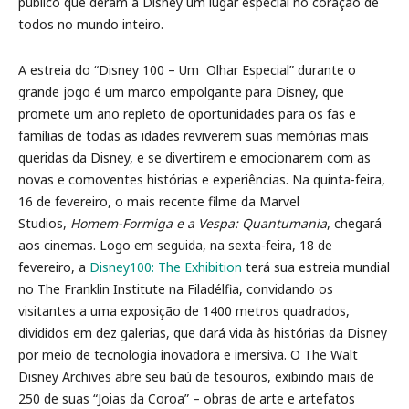
público que deram à Disney um lugar especial no coração de
todos no mundo inteiro.
A estreia do “Disney 100 – Um Olhar Especial” durante o
grande jogo é um marco empolgante para Disney, que
promete um ano repleto de oportunidades para os fãs e
famílias de todas as idades reviverem suas memórias mais
queridas da Disney, e se divertirem e emocionarem com as
novas e comoventes histórias e experiências. Na quinta-feira,
16 de fevereiro, o mais recente filme da Marvel
Studios,
Homem-Formiga e a Vespa: Quantumania
, chegará
aos cinemas. Logo em seguida, na sexta-feira, 18 de
fevereiro, a
Disney100: The Exhibition
terá sua estreia mundial
no The Franklin Institute na Filadélfia, convidando os
visitantes a uma exposição de 1400 metros quadrados,
divididos em dez galerias, que dará vida às histórias da Disney
por meio de tecnologia inovadora e imersiva. O The Walt
Disney Archives abre seu baú de tesouros, exibindo mais de
250 de suas “Joias da Coroa” – obras de arte e artefatos