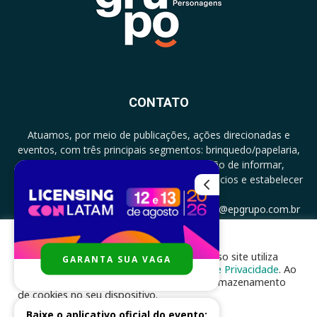
CONTATO
Atuamos, por meio de publicações, ações direcionadas e
eventos, com três principais segmentos: brinquedo/papelaria,
licenciamento e zero a três com a missão de informar,
documentar, proporcionar encontro de negócios e estabelecer
parcerias.
CONTATO: +5511994513097 - atendimento@epgrupo.com.br
Para melhor experiência e navegação, nosso site utiliza
GARANTA SUA VAGA
SIGA-NOS
cookies, de acordo com a nossa
Política de Privacidade
. Ao
clicar em “aceito”, você concorda com o armazenamento
de cookies no seu dispositivo.
Baixe o aplicativo oficial do evento: