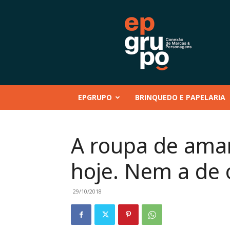
EP
GRUPO
|
Conteúdo
–
Mentoria
–
EPGRUPO
BRINQUEDO E PAPELARIA
Eventos
–
Marcas
e
A roupa de ama
Personagens
–
hoje. Nem a de
Brinquedo
e
Papelaria
29/10/2018