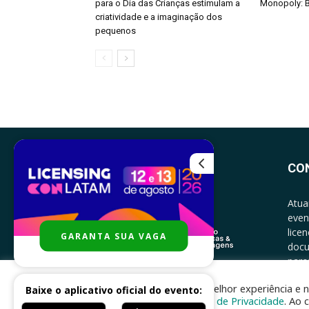
para o Dia das Crianças estimulam a
Monopoly: B
criatividade e a imaginação dos
pequenos
CO
Atua
even
lice
GARANTA SUA VAGA
docu
parce
CONT
Para melhor experiência e n
Baixe o aplicativo oficial do evento:
Política de Privacidade
. Ao 