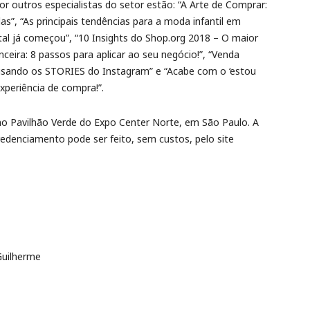
r outros especialistas do setor estão: “A Arte de Comprar:
s”, “As principais tendências para a moda infantil em
ital já começou”, “10 Insights do Shop.org 2018 – O maior
ira: 8 passos para aplicar ao seu negócio!”, “Venda
usando os STORIES do Instagram” e “Acabe com o ‘estou
xperiência de compra!”.
no Pavilhão Verde do Expo Center Norte, em São Paulo. A
credenciamento pode ser feito, sem custos, pelo site
Guilherme