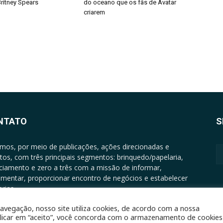
ritney Spears
do oceano que os fãs de Avatar
criarem
NTATO
S
mos, por meio de publicações, ações direcionadas e
tos, com três principais segmentos: brinquedo/papelaria,
nciamento e zero a três com a missão de informar,
mentar, proporcionar encontro de negócios e estabelecer
rias.
ATO: +5511994513097 - atendimento@epgrupo.com.br
avegação, nosso site utiliza cookies, de acordo com a nossa
clicar em “aceito”, você concorda com o armazenamento de cookies