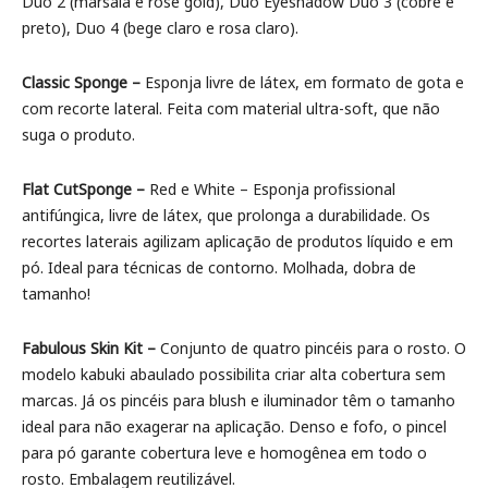
Duo 2 (marsala e rose gold), Duo Eyeshadow Duo 3 (cobre e
preto), Duo 4 (bege claro e rosa claro).
Classic Sponge –
Esponja livre de látex, em formato de gota e
com recorte lateral. Feita com material ultra-soft, que não
suga o produto.
Flat CutSponge –
Red e White – Esponja profissional
antifúngica, livre de látex, que prolonga a durabilidade. Os
recortes laterais agilizam aplicação de produtos líquido e em
pó. Ideal para técnicas de contorno. Molhada, dobra de
tamanho!
Fabulous Skin Kit –
Conjunto de quatro pincéis para o rosto. O
modelo kabuki abaulado possibilita criar alta cobertura sem
marcas. Já os pincéis para blush e iluminador têm o tamanho
ideal para não exagerar na aplicação. Denso e fofo, o pincel
para pó garante cobertura leve e homogênea em todo o
rosto. Embalagem reutilizável.