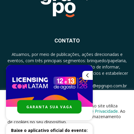
CONTATO
Atuamos, por meio de publicações, ações direcionadas e
eventos, com três principais segmentos: brinquedo/papelaria,
licenciamento e zero a três com a missão de informar,
documentar, proporcionar encontro de negócios e estabelecer
parcerias.
CONTATO: +5511994513097 - atendimento@epgrupo.com.br
Para melhor experiência e navegação, nosso site utiliza
GARANTA SUA VAGA
SIGA-NOS
cookies, de acordo com a nossa
Política de Privacidade
. Ao
clicar em “aceito”, você concorda com o armazenamento
de cookies no seu dispositivo.
Baixe o aplicativo oficial do evento:
ACEITAR