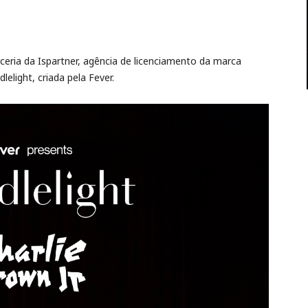
eria da Ispartner, agência de licenciamento da marca
lelight, criada pela Fever.