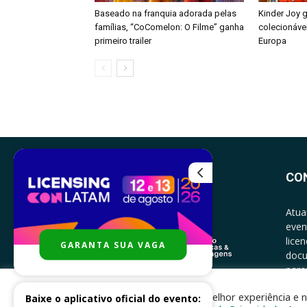
Baseado na franquia adorada pelas
Kinder Joy 
famílias, “CoComelon: O Filme” ganha
colecionáve
primeiro trailer
Europa
CO
Atua
even
lice
GARANTA SUA VAGA
docu
parce
CONT
Para melhor experiência e n
Baixe o aplicativo oficial do evento: