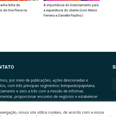
ganha linha de
A importância do licenciamento para
is de One Piece na
a experiência do cliente (com Marici
Ferreira e Danielle Paulino)
NTATO
S
mos, por meio de publicações, ações direcionadas e
tos, com três principais segmentos: brinquedo/papelaria,
nciamento e zero a três com a missão de informar,
mentar, proporcionar encontro de negócios e estabelecer
rias.
ATO: +5511994513097 - atendimento@epgrupo.com.br
avegação, nosso site utiliza cookies, de acordo com a nossa