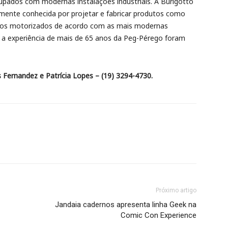
cupados com modernas instalações industriais. A Burigotto
ente conhecida por projetar e fabricar produtos como
edos motorizados de acordo com as mais modernas
 a experiência de mais de 65 anos da Peg-Pérego foram
 Fernandez e Patrícia Lopes – (19) 3294-4730.
Próximo artigo
Jandaia cadernos apresenta linha Geek na
Comic Con Experience