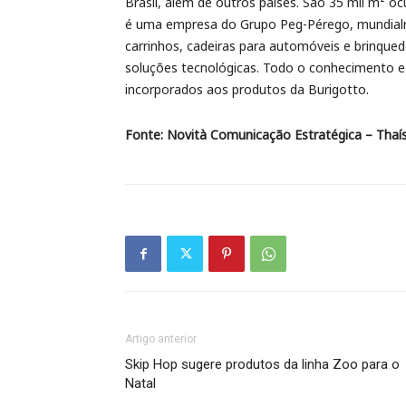
Brasil, além de outros países. São 35 mil m² o
é uma empresa do Grupo Peg-Pérego, mundialm
carrinhos, cadeiras para automóveis e brinqu
soluções tecnológicas. Todo o conhecimento e
incorporados aos produtos da Burigotto.
Fonte: Novità Comunicação Estratégica – Thaís
Artigo anterior
Skip Hop sugere produtos da linha Zoo para o
Natal