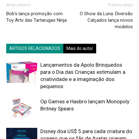
Artigo anterior
Próximo artigo
Bob’s lança promoção com
O Show da Luna: Diversão
Toy Arts das Tartarugas Ninja
Calçados lança novos
modelos
ARTIGOS RELACIONADOS
Mais do autor
Lançamentos da Apolo Brinquedos
para o Dia das Crianças estimulam a
criatividade e a imaginação dos
pequenos
Op Games e Hasbro lançam Monopoly:
Britney Spears
Disney doa US$ 5 para cada criatura do
oceano que os fãs de Avatar criarem