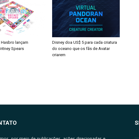
 Hasbro lançam
Disney doa US$ 5 para cada criatura
ritney Spears
do oceano que os fãs de Avatar
criarem
NTATO
S
mos, por meio de publicações, ações direcionadas e