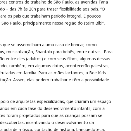
res centros de trabalho de São Paulo, as avenidas Faria
o – das 7h às 20h para trazer flexibilidade aos pais. “O
ra os pais que trabalham período integral. E poucos
ão Paulo, principalmente nessa região do Itaim Bibi”,
s que se assemelham a uma casa de brincar, como
ais, musicalização, Shantala para bebês, entre outras. Para
ão entre eles (adultos) e com seus filhos, algumas dessas
ntido, também, em algumas datas, acontecerão palestras,
rutadas em família. Para as mães lactantes, a Bee Kids
tação. Assim, elas podem trabalhar e têm a possibilidade
apoio de arquitetas especializadas, que criaram um espaço
sários em cada fase do desenvolvimento infantil, com a
es foram projetados para que as crianças possam se
vas descobertas, incentivando o desenvolvimento da
 aula de música, contação de história, brinquedoteca,