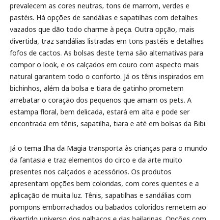
prevalecem as cores neutras, tons de marrom, verdes e
pastéis. Há opções de sandálias e sapatilhas com detalhes
vazados que dão todo charme à peça. Outra opção, mais
divertida, traz sandálias listradas em tons pastéis e detalhes
fofos de cactos. As bolsas deste tema são alternativas para
compor o look, e os calçados em couro com aspecto mais
natural garantem todo o conforto. Já os tênis inspirados em
bichinhos, além da bolsa e tiara de gatinho prometem
arrebatar o coração dos pequenos que amam os pets. A
estampa floral, bem delicada, estará em alta e pode ser
encontrada em tênis, sapatilha, tiara e até em bolsas da Bibi.
Já o tema Ilha da Magia transporta às crianças para o mundo
da fantasia e traz elementos do circo e da arte muito
presentes nos calçados e acessórios. Os produtos
apresentam opções bem coloridas, com cores quentes e a
aplicação de muita luz. Tênis, sapatilhas e sandálias com
pompons emborrachados ou babados coloridos remetem ao
divertido universo dos palhaços e das bailarinas. Opções com