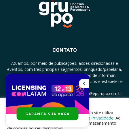
CONTATO
Atuamos, por meio de publicações, ações direcionadas e
eventos, com três principais segmentos: brinquedo/papelaria,
licenciamento e zero a três com a missão de informar,
documentar, proporcionar encontro de negócios e estabelecer
parcerias.
CONTATO: +5511994513097 - atendimento@epgrupo.com.br
Para melhor experiência e navegação, nosso site utiliza
GARANTA SUA VAGA
SIGA-NOS
cookies, de acordo com a nossa
Política de Privacidade
. Ao
clicar em “aceito”, você concorda com o armazenamento
de cookies no seu dispositivo.