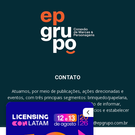
CONTATO
Atuamos, por meio de publicações, ações direcionadas e
eventos, com três principais segmentos: brinquedo/papelaria,
licenciamento e zero a três com a missão de informar,
documentar, proporcionar encontro de negócios e estabelecer
parcerias.
CONTATO: +5511994513097 - atendimento@epgrupo.com.br