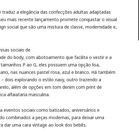
y traduz a elegância das confecções adultas adaptadas
 seu mais recente lançamento promete conquistar o visual
gn social que são uma mistura de classe, modernidade e,
isas sociais de
de do body, com abotoamento que facilita o vestir e a
s tamanhos P ao G, eles possuem uma opção lisa,
ano, nas nuances pastel rosa, azul e branco. Há também
dois explorando o estilo navy, outro trazendo a
arelo, além de opções em tom denim com print de
ica alfaiataria masculina.
 eventos sociais como batizados, aniversários e
do combinados a peças modernas, para deixar uma
ra dar uma cara vintage ao look dos bebês.