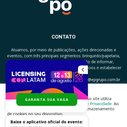
CONTATO
Atuamos, por meio de publicações, ações direcionadas e
eventos, com três principais segmentos: brinquedo/papelaria,
licenciamento e zero a três com a missão de informar,
documentar, proporcionar encontro de negócios e estabelecer
parcerias.
CONTATO: +5511994513097 - atendimento@epgrupo.com.br
Para melhor experiência e navegação, nosso site utiliza
GARANTA SUA VAGA
SIGA-NOS
cookies, de acordo com a nossa
Política de Privacidade
. Ao
clicar em “aceito”, você concorda com o armazenamento
de cookies no seu dispositivo.
Baixe o aplicativo oficial do evento:
ACEITAR