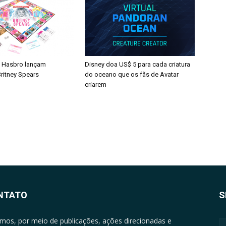
 Hasbro lançam
Disney doa US$ 5 para cada criatura
ritney Spears
do oceano que os fãs de Avatar
criarem
NTATO
S
mos, por meio de publicações, ações direcionadas e