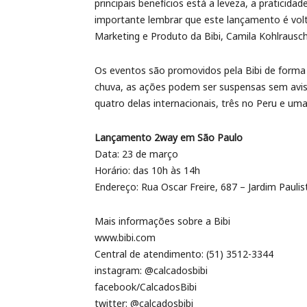
principais benefícios está a leveza, a praticidade
importante lembrar que este lançamento é volta
Marketing e Produto da Bibi, Camila Kohlrausch
Os eventos são promovidos pela Bibi de forma 
chuva, as ações podem ser suspensas sem avis
quatro delas internacionais, três no Peru e uma 
Lançamento 2way em São Paulo
Data: 23 de março
Horário: das 10h às 14h
Endereço: Rua Oscar Freire, 687 – Jardim Paulis
Mais informações sobre a Bibi
www.bibi.com
Central de atendimento: (51) 3512-3344
instagram: @calcadosbibi
facebook/CalcadosBibi
twitter: @calcadosbibi