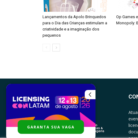
Lançamentos da Apolo Brinquedos
Op Games e
para o Dia das Crianças estimulam a
Monopoly: B
criatividade e a imaginação dos
pequenos
CO
Atua
even
lice
GARANTA SUA VAGA
docu