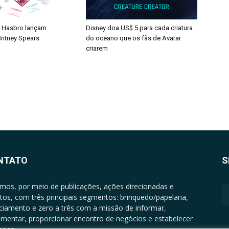
 Hasbro lançam
Disney doa US$ 5 para cada criatura
ritney Spears
do oceano que os fãs de Avatar
criarem
NTATO
S
mos, por meio de publicações, ações direcionadas e
tos, com três principais segmentos: brinquedo/papelaria,
nciamento e zero a três com a missão de informar,
mentar, proporcionar encontro de negócios e estabelecer