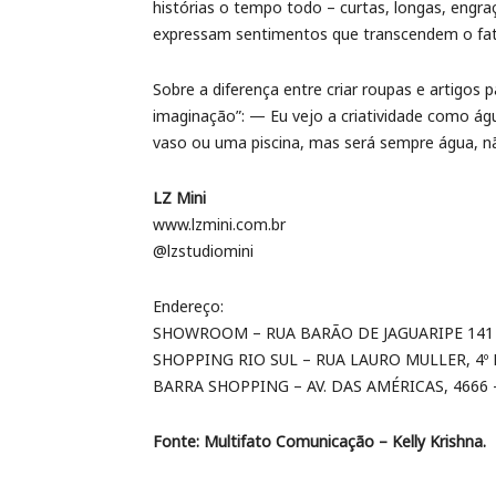
histórias o tempo todo – curtas, longas, engra
expressam sentimentos que transcendem o fat
Sobre a diferença entre criar roupas e artigos 
imaginação”: — Eu vejo a criatividade como á
vaso ou uma piscina, mas será sempre água, n
LZ Mini
www.lzmini.com.br
@lzstudiomini
Endereço:
SHOWROOM – RUA BARÃO DE JAGUARIPE 141 –
SHOPPING RIO SUL – RUA LAURO MULLER, 4º P
BARRA SHOPPING – AV. DAS AMÉRICAS, 4666 –
Fonte: Multifato Comunicação – Kelly Krishna.