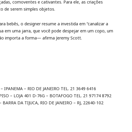
çadas, comoventes e cativantes. Para ele, as criações
o de serem simples objetos.
para bebês, o designer resume a investida em “canalizar a
gua em uma jarra, que você pode despejar em um copo, um
ão importa a forma— afirma Jeremy Scott.
 IPANEMA – RIO DE JANEIRO TEL. 21 3649 6416
ISO – LOJA 401 D-76G – BOTAFOGO TEL. 21 97174 8792
 BARRA DA TIJUCA, RIO DE JANEIRO – RJ, 22640-102