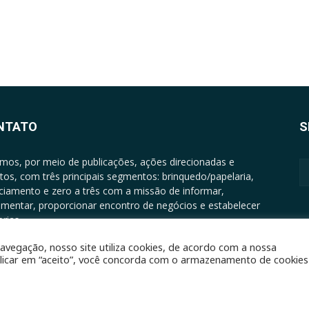
NTATO
S
mos, por meio de publicações, ações direcionadas e
tos, com três principais segmentos: brinquedo/papelaria,
nciamento e zero a três com a missão de informar,
mentar, proporcionar encontro de negócios e estabelecer
rias.
ATO: +5511994513097 - atendimento@epgrupo.com.br
avegação, nosso site utiliza cookies, de acordo com a nossa
clicar em “aceito”, você concorda com o armazenamento de cookies