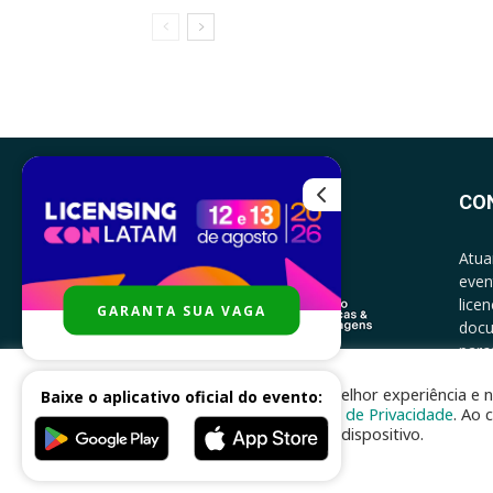
CO
Atua
even
lice
GARANTA SUA VAGA
docu
parce
CONT
Para melhor experiência e n
Baixe o aplicativo oficial do evento:
Política de Privacidade
. Ao 
no seu dispositivo.
Desenvolvido por
nhsinfo.com.br