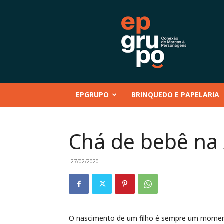
EP
GRUPO
|
Conteúdo
–
Mentoria
–
EPGRUPO
BRINQUEDO E PAPELARIA
Eventos
–
Marcas
e
Chá de bebê na
Personagens
–
Brinquedo
27/02/2020
e
Papelaria
O nascimento de um filho é sempre um momento