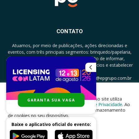
CONTATO
Atuamos, por meio de publicações, ações direcionadas e
eventos, com três principais segmentos: brinquedo/papelaria,
licenciamento e zero a três com a missão de informar,
documentar, proporcionar encontro de negócios e estabelecer
parcerias.
CONTATO: +5511994513097 - atendimento@epgrupo.com.br
Para melhor experiência e navegação, nosso site utiliza
GARANTA SUA VAGA
SIGA-NOS
cookies, de acordo com a nossa
Política de Privacidade
. Ao
clicar em “aceito”, você concorda com o armazenamento
de cookies no seu dispositivo.
Baixe o aplicativo oficial do evento:
ACEITAR