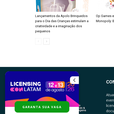
Lançamentos da Apolo Brinquedos
Op Games e
para o Dia das Crianças estimulam a
Monopoly: B
criatividade e a imaginação dos
pequenos
CO
Atua
even
lice
GARANTA SUA VAGA
docu