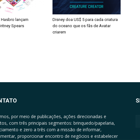
 Hasbro lançam
Disney doa US$ 5 para cada criatura
ritney Spears
do oceano que os fãs de Avatar
criarem
NTATO
S
mos, por meio de publicações, ações direcionadas e
tos, com três principais segmentos: brinquedo/papelaria,
nciamento e zero a três com a missão de informar,
mentar, proporcionar encontro de negócios e estabelecer