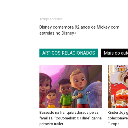
Artigo anterior
Disney comemora 92 anos de Mickey com
estreias no Disney+
ARTIGOS RELACIONADOS
Mais do aut
Baseado na franquia adorada pelas
Kinder Joy 
famílias, “CoComelon: O Filme” ganha
colecionáve
primeiro trailer
Europa