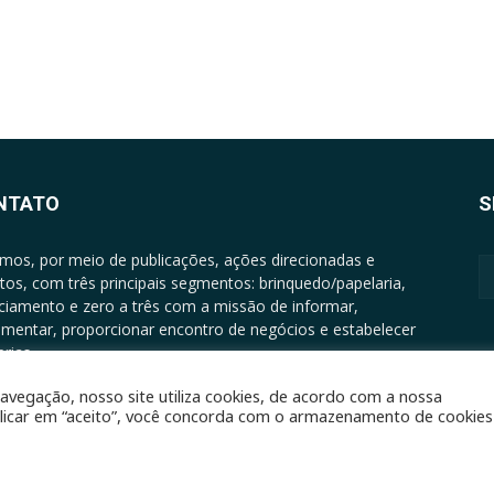
NTATO
S
mos, por meio de publicações, ações direcionadas e
tos, com três principais segmentos: brinquedo/papelaria,
nciamento e zero a três com a missão de informar,
mentar, proporcionar encontro de negócios e estabelecer
rias.
ATO: +5511994513097 - atendimento@epgrupo.com.br
avegação, nosso site utiliza cookies, de acordo com a nossa
clicar em “aceito”, você concorda com o armazenamento de cookies