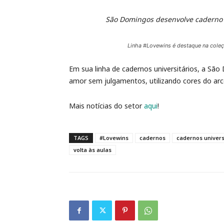
São Domingos desenvolve caderno 
Linha #Lovewins é destaque na cole
Em sua linha de cadernos universitários, a Sã
amor sem julgamentos, utilizando cores do arc
Mais notícias do setor
aqui
!
TAGS
#Lovewins
cadernos
cadernos universi
volta às aulas