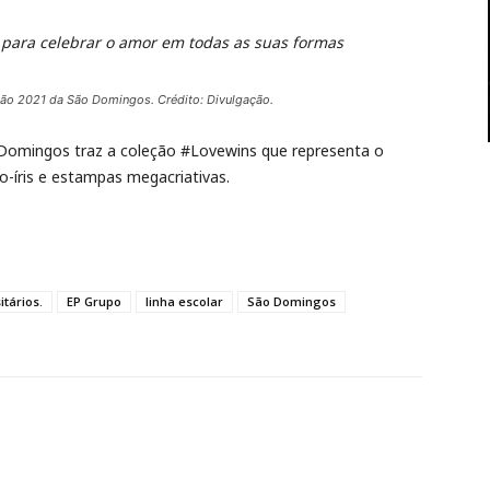
para celebrar o amor em todas as suas formas
ção 2021 da São Domingos. Crédito: Divulgação.
o Domingos traz a coleção #Lovewins que representa o
o-íris e estampas megacriativas.
tários.
EP Grupo
linha escolar
São Domingos