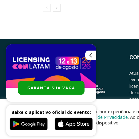
CO
Atua
even
lice
GARANTA SUA VAGA
docu
parce
CONT
Para melhor experiência e n
Baixe o aplicativo oficial do evento:
Política de Privacidade
. Ao 
no seu dispositivo.
Desenvolvido por
nhsinfo.com.br