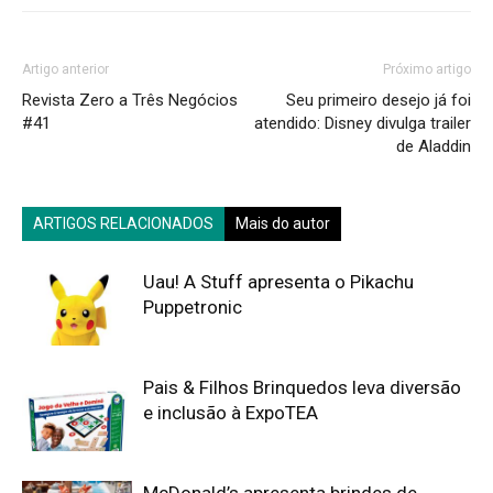
Artigo anterior
Próximo artigo
Revista Zero a Três Negócios
Seu primeiro desejo já foi
#41
atendido: Disney divulga trailer
de Aladdin
ARTIGOS RELACIONADOS
Mais do autor
Uau! A Stuff apresenta o Pikachu
Puppetronic
Pais & Filhos Brinquedos leva diversão
e inclusão à ExpoTEA