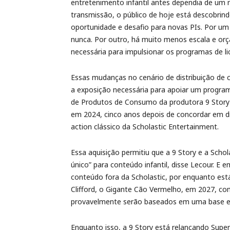
entretenimento infantil antes dependia de um
transmissão, o público de hoje está descobrin
oportunidade e desafio para novas PIs. Por um 
nunca. Por outro, há muito menos escala e orç
necessária para impulsionar os programas de l
Essas mudanças no cenário de distribuição de
a exposição necessária para apoiar um programa
de Produtos de Consumo da produtora 9 Story Me
em 2024, cinco anos depois de concordar em di
action clássico da Scholastic Entertainment.
Essa aquisição permitiu que a 9 Story e a Sc
único” para conteúdo infantil, disse Lecour. E e
conteúdo fora da Scholastic, por enquanto está
Clifford, o Gigante Cão Vermelho, em 2027, c
provavelmente serão baseados em uma base exi
Enquanto isso, a 9 Story está relançando Supe