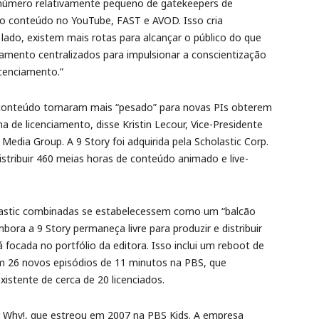
 número relativamente pequeno de gatekeepers de
do conteúdo no YouTube, FAST e AVOD. Isso cria
lado, existem mais rotas para alcançar o público do que
amento centralizados para impulsionar a conscientização
icenciamento.”
 conteúdo tornaram mais “pesado” para novas PIs obterem
 de licenciamento, disse Kristin Lecour, Vice-Presidente
dia Group. A 9 Story foi adquirida pela Scholastic Corp.
stribuir 460 meias horas de conteúdo animado e live-
holastic combinadas se estabelecessem como um “balcão
mbora a 9 Story permaneça livre para produzir e distribuir
 focada no portfólio da editora. Isso inclui um reboot de
om 26 novos episódios de 11 minutos na PBS, que
stente de cerca de 20 licenciados.
r Why!, que estreou em 2007 na PBS Kids. A empresa