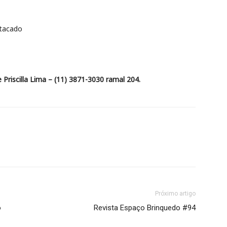
Atacado
 Priscilla Lima – (11) 3871-3030 ramal 204.
Próximo artigo
o
Revista Espaço Brinquedo #94