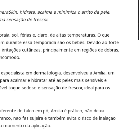
aSkin, hidrata, acalma e minimiza o atrito da pele,
a sensação de frescor.
aia, sol, férias e, claro, de altas temperaturas. O que
em durante essa temporada são os bebês. Devido ao forte
 irritações cutâneas, principalmente em regiões de dobras,
incomodo.
 especialista em dermatologia, desenvolveu a Amilia, um
para acalmar e hidratar até as peles mais sensíveis e
ável toque sedoso e sensação de frescor, ideal para os
iferente do talco em pó, Amilia é prático, não deixa
ranco, não faz sujeira e também evita o risco de inalação
o momento da aplicação.