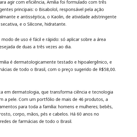
ara agir com eficiência, Amilia foi formulado com três
gentes principais: o Bisabolol, responsável pela ação
almante e antisséptica, o Kaolin, de atividade adstringente
 secativa, e o Silicone, hidratante.
 modo de uso é fácil e rápido: só aplicar sobre a área
esejada de duas a três vezes ao dia.
milia é dermatologicamente testado e hipoalergênico, e
ácias de todo o Brasil, com o preço sugerido de R$58,00.
ta em dermatologia, que transforma ciência e tecnologia
m a pele. Com um portfólio de mais de 46 produtos, a
mentos para toda a família: homens e mulheres; bebês,
 rosto, corpo, mãos, pés e cabelos. Há 60 anos no
 redes de farmácias de todo o Brasil.