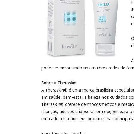
P
a
c
e
O
d
A
pode ser encontrado nas maiores redes de farm
Sobre a Theraskin
A Theraskin® é uma marca brasileira especialis
em saúde, bem-estar e beleza nos cuidados co
Theraskin® oferece dermocosméticos e medica
crianças, adultos e idosos, com opções para o
mercado, distribui seus produtos nas principais
www.theraskin.com.br