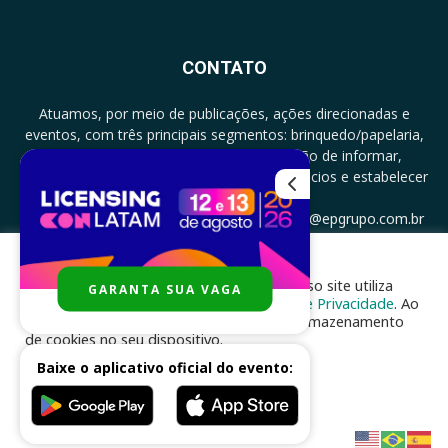
CONTATO
Atuamos, por meio de publicações, ações direcionadas e
eventos, com três principais segmentos: brinquedo/papelaria,
licenciamento e zero a três com a missão de informar,
documentar, proporcionar encontro de negócios e estabelecer
parcerias.
CONTATO: +5511994513097 - atendimento@epgrupo.com.br
Para melhor experiência e navegação, nosso site utiliza
GARANTA SUA VAGA
SIGA-NOS
cookies, de acordo com a nossa
Política de Privacidade
. Ao
clicar em “aceito”, você concorda com o armazenamento
de cookies no seu dispositivo.
Baixe o aplicativo oficial do evento:
ACEITAR
Desenvolvido por
nhsinfo.com.br