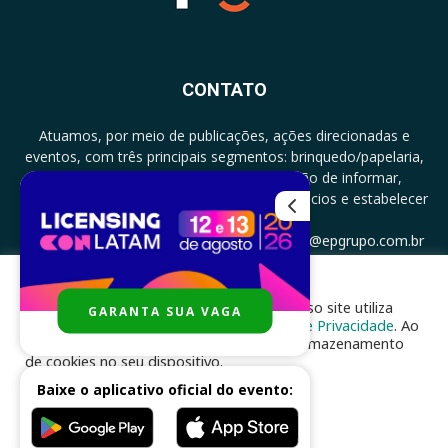
CONTATO
Atuamos, por meio de publicações, ações direcionadas e
eventos, com três principais segmentos: brinquedo/papelaria,
licenciamento e zero a três com a missão de informar,
documentar, proporcionar encontro de negócios e estabelecer
parcerias.
CONTATO: +5511994513097 - atendimento@epgrupo.com.br
Para melhor experiência e navegação, nosso site utiliza
GARANTA SUA VAGA
SIGA-NOS
cookies, de acordo com a nossa
Política de Privacidade
. Ao
clicar em “aceito”, você concorda com o armazenamento
de cookies no seu dispositivo.
Baixe o aplicativo oficial do evento:
ACEITAR