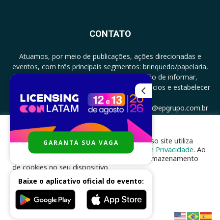
CONTATO
Atuamos, por meio de publicações, ações direcionadas e
eventos, com três principais segmentos: brinquedo/papelaria,
licenciamento e zero a três com a missão de informar,
documentar, proporcionar encontro de negócios e estabelecer
parcerias.
CONTATO: +5511994513097 - atendimento@epgrupo.com.br
Para melhor experiência e navegação, nosso site utiliza
GARANTA SUA VAGA
SIGA-NOS
cookies, de acordo com a nossa
Política de Privacidade
. Ao
clicar em “aceito”, você concorda com o armazenamento
de cookies no seu dispositivo.
Baixe o aplicativo oficial do evento:
ACEITAR
Desenvolvido por
nhsinfo.com.br