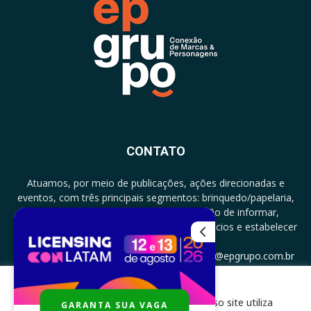
CONTATO
Atuamos, por meio de publicações, ações direcionadas e
eventos, com três principais segmentos: brinquedo/papelaria,
licenciamento e zero a três com a missão de informar,
documentar, proporcionar encontro de negócios e estabelecer
parcerias.
CONTATO: +5511994513097 - atendimento@epgrupo.com.br
Para melhor experiência e navegação, nosso site utiliza
GARANTA SUA VAGA
SIGA-NOS