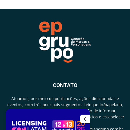
CONTATO
Atuamos, por meio de publicações, ações direcionadas e
eventos, com três principais segmentos: brinquedo/papelaria,
licenciamento e zero a três com a missão de informar,
documentar, proporcionar encontro de negócios e estabelecer
parcerias.
CONTATO: +5511994513097 - atendimento@epgrupo.com.br