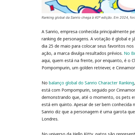
Ranking global da Sanrio chega à 40ª edição. Em 2024, for
A Sanrio, empresa conhecida principalmente pel
ranking de personagens. A votação é global e 
dia 25 de maio para colocar seus favoritos nos 
ação, a marca divulga resultados prévios.
No Br
aqui, quem está na frente, por enquanto, é o 
Pompompurin, um golden retriever, e Cinnamoro
No
balanço global do Sanrio Character Ranking
está com Pompompurin, seguido por Cinnamorol
demonstrando que, até o momento, os pets est
está em quinto. Apesar de ser bem conhecida 
Sanrio diz que a personagem é uma garota qu
Londres.
No universo da Hello Kitty, gatos são represe