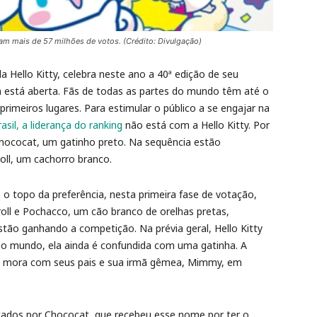
am mais de 57 milhões de votos. (Crédito: Divulgação)
a Hello Kitty, celebra neste ano a 40ª edição de seu
já está aberta. Fãs de todas as partes do mundo têm até o
primeiros lugares. Para estimular o público a se engajar na
asil, a liderança do ranking
não está com a Hello Kitty. Por
Chococat, um gatinho preto. Na sequência estão
ll, um cachorro branco.
, o topo da preferência, nesta primeira fase de votação,
l e Pochacco, um cão branco de orelhas pretas,
ão ganhando a competição. Na prévia geral, Hello Kitty
no mundo, ela ainda é confundida com uma gatinha. A
e mora com seus pais e sua irmã gêmea, Mimmy, em
ntados por Chococat, que recebeu esse nome por ter o