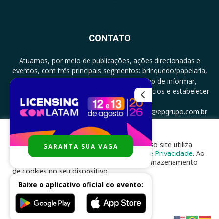
CONTATO
Atuamos, por meio de publicações, ações direcionadas e
eventos, com três principais segmentos: brinquedo/papelaria,
licenciamento e zero a três com a missão de informar,
documentar, proporcionar encontro de negócios e estabelecer
parcerias.
CONTATO: +5511994513097 - atendimento@epgrupo.com.br
Para melhor experiência e navegação, nosso site utiliza
GARANTA SUA VAGA
SIGA-NOS
cookies, de acordo com a nossa
Política de Privacidade
. Ao
clicar em “aceito”, você concorda com o armazenamento
de cookies no seu dispositivo.
Baixe o aplicativo oficial do evento:
ACEITAR
Desenvolvido por
nhsinfo.com.br