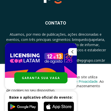
CONTATO
Atuamos, por meio de publicações, ações direcionadas e
eventos, com três principais segmentos: brinquedo/papelaria,
licenciamento e zero a três com a missão de informar,
documentar, proporcionar encontro de negócios e estabelecer
parcerias.
CONTATO: +5511994513097 - atendimento@epgrupo.com.br
Para melhor experiência e navegação, nosso site utiliza
GARANTA SUA VAGA
SIGA-NOS
cookies, de acordo com a nossa
Política de Privacidade
. Ao
clicar em “aceito”, você concorda com o armazenamento
de cookies no seu dispositivo.
Baixe o aplicativo oficial do evento:
ACEITAR