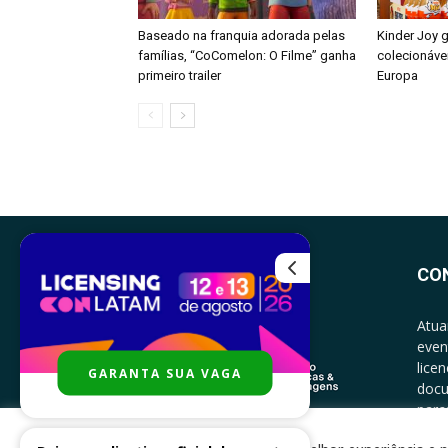
Baseado na franquia adorada pelas
Kinder Joy 
famílias, “CoComelon: O Filme” ganha
colecionáve
primeiro trailer
Europa
CO
Atua
even
lice
GARANTA SUA VAGA
docu
parce
CONT