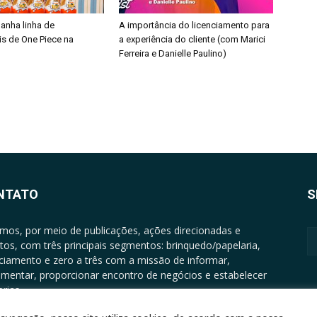
ganha linha de
A importância do licenciamento para
is de One Piece na
a experiência do cliente (com Marici
Ferreira e Danielle Paulino)
NTATO
S
mos, por meio de publicações, ações direcionadas e
tos, com três principais segmentos: brinquedo/papelaria,
nciamento e zero a três com a missão de informar,
mentar, proporcionar encontro de negócios e estabelecer
rias.
ATO: +5511994513097 - atendimento@epgrupo.com.br